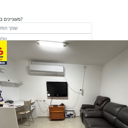
מעוניינים בנכס?
בע"מ ו/או מי מטעמה ("אנגלו סכסון") בדוא
במסרונים ובשיחת טלפון שיווקית, הצעות ודברי שי
ופרסומת כהגדרתם בחוק וכן, שפרטיי האיש
יישמרו במאגריה וישמשו אותה לשליחת מידע ולקי
פעילותיה, לרבות אך לא רק, לעריכת ניתוח מ
למדיניות הפרטיות של החברה.
ומחקר סטטיסטי.
של