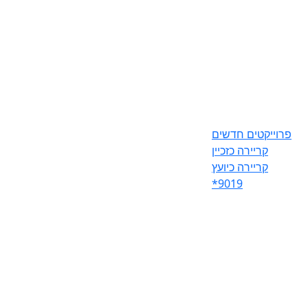
פרוייקטים חדשים
קריירה כזכיין
קריירה כיועץ
*9019