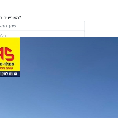
מעוניינים בנכס?
בע"מ ו/או מי מטעמה ("אנגלו סכסון") בדוא
במסרונים ובשיחת טלפון שיווקית, הצעות ודברי שי
ופרסומת כהגדרתם בחוק וכן, שפרטיי האיש
יישמרו במאגריה וישמשו אותה לשליחת מידע ולקי
פעילותיה, לרבות אך לא רק, לעריכת ניתוח מ
למדיניות הפרטיות של החברה.
ומחקר סטטיסטי.
של