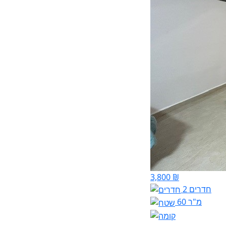
3,800 ₪
2 חדרים
60 מ"ר