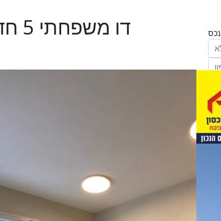
דו משפחתי 5 חדרים באלונים, שוהם
הריני נותן בזאת את הסכמתי המפורשת לקבל
מחב' אנגלו סכסון סוכנות לנכסים (ישראל 1992)
"ל,
ווק
יים
דום
ידע
ח