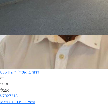
דרור בן אסולי רישיון 320836
שפות:
3-7027218
השאירו פרטים
חייג עכ