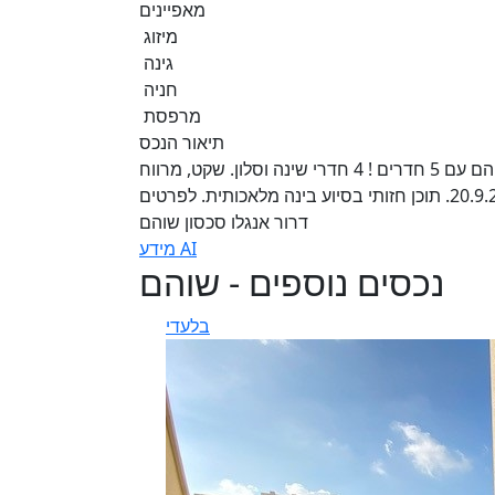
מאפיינים
מיזוג
גינה
חניה
מרפסת
תיאור הנכס
להשכרה בבלעדיות ! בית דו משפחתי בשכונת אלונים בשוהם עם 5 חדרים ! 4 חדרי שינה וסלון. שקט, מרווח
ועם גינה גדולה ומפנקת. מחיר אטרקטיבי. מועד אכלוס 20.9.26. תוכן חזותי בסיוע בינה מלאכותית. לפרטים
דרור אנגלו סכסון שוהם
מידע AI
נכסים נוספים - שוהם
בלעדי