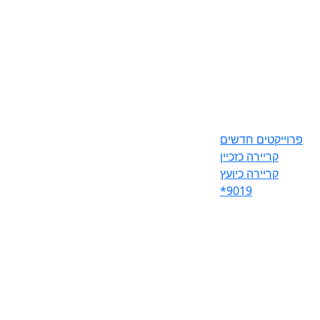
פרוייקטים חדשים
קריירה כזכיין
קריירה כיועץ
*9019