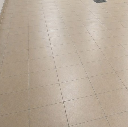
דרור בן אסולי רישיון 320836
שפות:
3-7027218
השאירו פרטים
חייג עכ