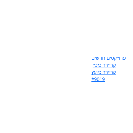
פרוייקטים חדשים
קריירה כזכיין
קריירה כיועץ
*9019