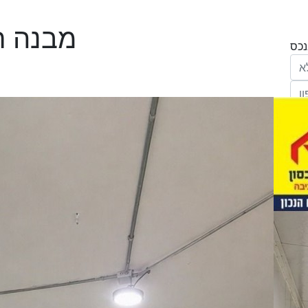
מבנה ת
הריני נותן בזאת את הסכמתי המפורשת לקבל
מחב' אנגלו סכסון סוכנות לנכסים (ישראל 1992)
"ל,
ווק
יים
דום
ידע
ח