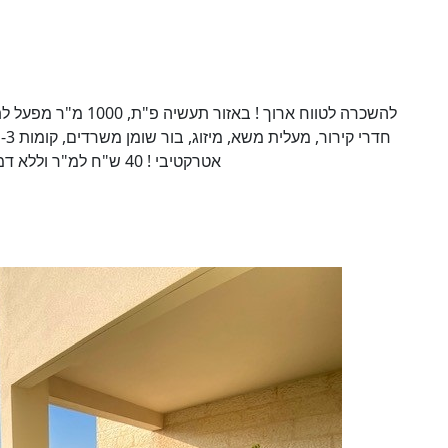
להשכרה לטווח ארוך ! ב
אטרקטיבי ! 40 ש"ח למ"ר וללא דמי ניהול. לפרטים דרור בן אסולי אנגלו סכסון שוהם