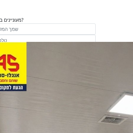
מעוניינים בנכס?
בע"מ ו/או מי מטעמה ("אנגלו סכסון") בדוא
במסרונים ובשיחת טלפון שיווקית, הצעות ודברי שי
ופרסומת כהגדרתם בחוק וכן, שפרטיי האיש
יישמרו במאגריה וישמשו אותה לשליחת מידע ולקי
פעילותיה, לרבות אך לא רק, לעריכת ניתוח מ
למדיניות הפרטיות של החברה.
ומחקר סטטיסטי.
של