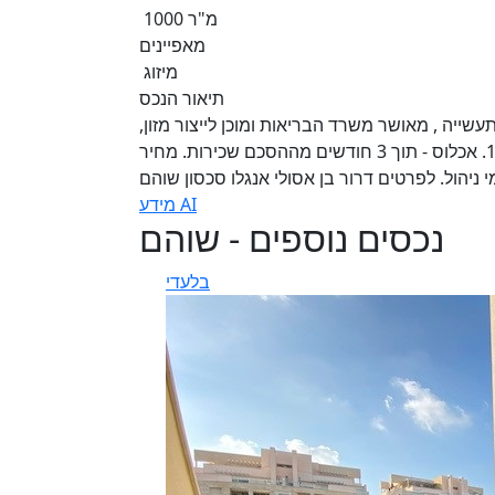
1000 מ"ר
מאפיינים
מיזוג
תיאור הנכס
אזור תעשיה פ"ת, 1000 מ"ר מפעל לתעשייה , מאושר משרד הבריאות ומוכן לייצור מזון,
חדרי קירור, מעלית משא, מיזוג, בור שומן משרדים, קומות 1-3. אכלוס - תוך 3 חודשים מההסכם שכירות. מחיר
מידע AI
נכסים נוספים - שוהם
בלעדי