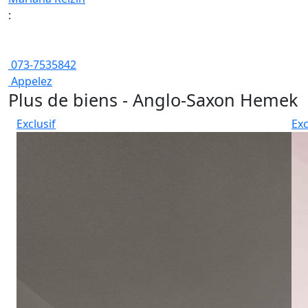
:
073-7535842
Appelez
Plus de biens - Anglo-Saxon Hemek
Exclusif
Exc