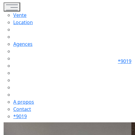
Toggle navigation
Vente
Location
Agences
*9019
A propos
Contact
*9019