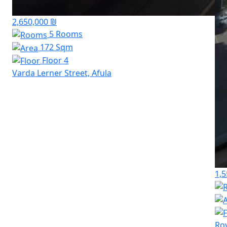
2,650,000 ₪
5 Rooms
172 Sqm
Floor 4
Varda Lerner Street, Afula
1,5
Rov