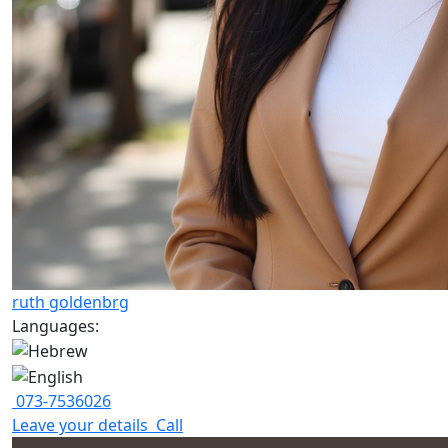
ruth goldenbrg
Languages:
073-7536026
Leave your details
Call