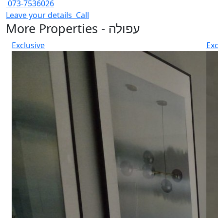
073-7536026
Leave your details
Call
More Properties - עפולה
Exclusive
Exc