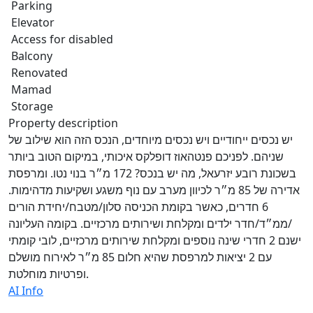
Parking
Elevator
Access for disabled
Balcony
Renovated
Mamad
Storage
Property description
יש נכסים ייחודיים ויש נכסים מיוחדים, הנכס הזה הוא שילוב של
שניהם. לפניכם פנטהאוז דופלקס איכותי, במיקום הטוב ביותר
בשכונת רובע יזרעאל, מה יש בנכס? 172 מ״ר בנוי נטו. ומרפסת
אדירה של 85 מ״ר לכיוון מערב עם נוף משגע ושקיעות מדהימות.
6 חדרים, כאשר בקומת הכניסה סלון/מטבח/יחידת הורים
/ממ״ד/חדר ילדים ומקלחת ושירותים מרכזיים. בקומה העליונה
ישנם 2 חדרי שינה נוספים ומקלחת שירותים מרכזיים, לובי קומתי
עם 2 יציאות למרפסת שהיא חלום 85 מ״ר לאירוח מושלם
ופרטיות מוחלטת.
AI Info