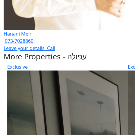
Hanani Meir
073-7028860
Leave your details
Call
More Properties - עפולה
Exclusive
Exc