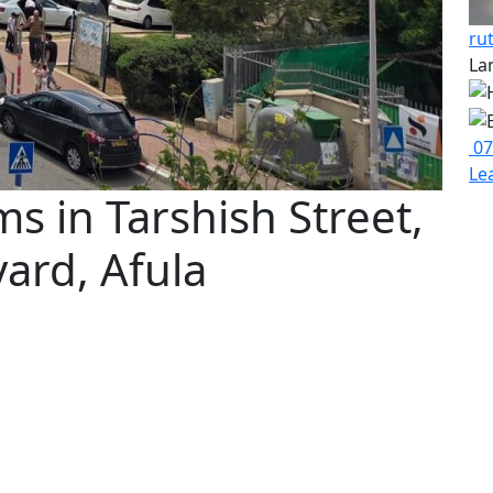
ru
La
07
Le
 in Tarshish Street,
vard, Afula