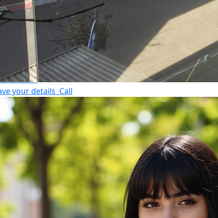
nani Meir
3-7028860
ave your details
Call