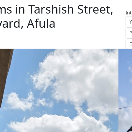
 in Tarshish Street,
In
vard, Afula
S