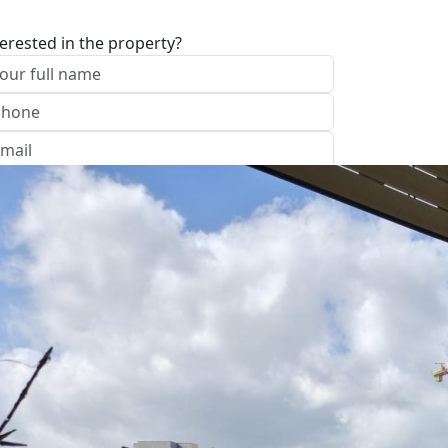
terested in the property?
I approve of the Company Privacy Policy
end