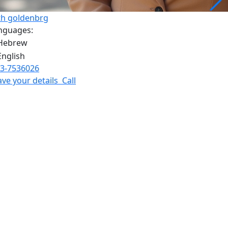
th goldenbrg
nguages:
3-7536026
ave your details
Call