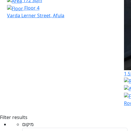
172 Sqm
Floor 4
Varda Lerner Street, Afula
1,5
Rov
Filter results
מיקום