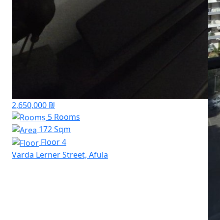
2,650,000 ₪
5 Rooms
172 Sqm
Floor 4
Varda Lerner Street, Afula