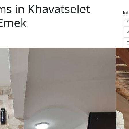
s in Khavatselet
In
aEmek
S