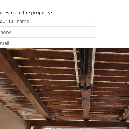
terested in the property?
I approve of the Company Privacy Policy
end