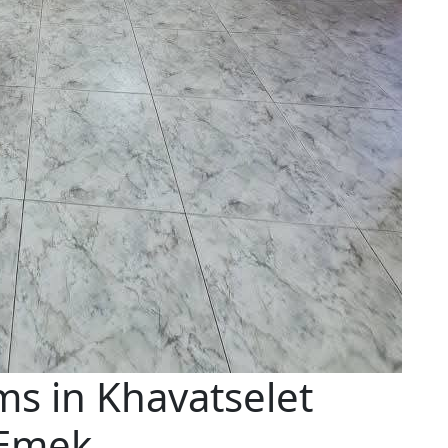
s in Khavatselet
aEmek