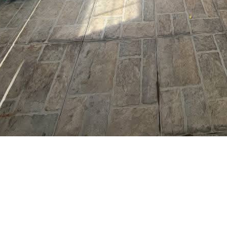
nguage:
3-7027422
ave your details
Call