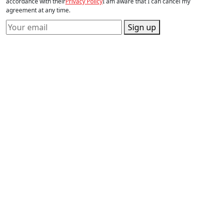
accordance with their
Privacy Policy
I am aware that I can cancel my
agreement at any time.
Sign up