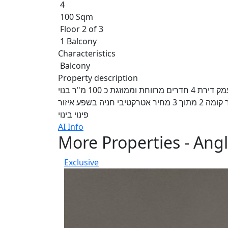
4
100 Sqm
Floor 2 of 3
1 Balcony
Characteristics
Balcony
Property description
מכירה בבלעדיות אנגלו סכסון העמק ברחוב הנורית במגדל העמק דירת 4 חדרים מרווחת וממוזגת כ 100 מ"ר בנוי
מרפסת ענקית בגדול כ 35 מ"ר מרפסת שמש נוספת כ 10 מ"ר קומה 2 מתוך 3 מחיר אטרקטיבי חניה בשפע איזור
פינוי בינוי
AI Info
More Properties - An
Exclusive