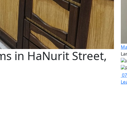
Ma
s in HaNurit Street,
La
07
Le