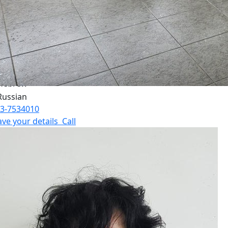
nguages:
3-7534010
ave your details
Call