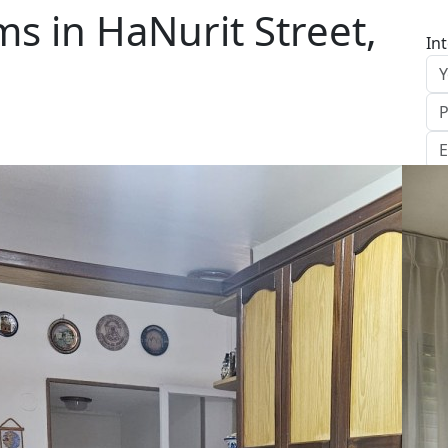
s in HaNurit Street,
In
S