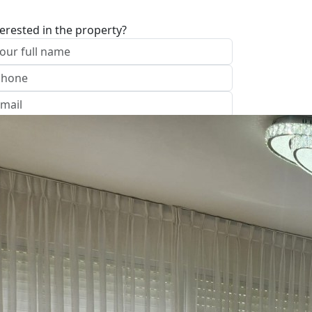
terested in the property?
I approve of the Company Privacy Policy
end