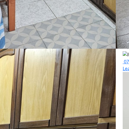
La
07
Le