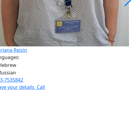
riana Reizin
nguages:
3-7535842
ave your details
Call