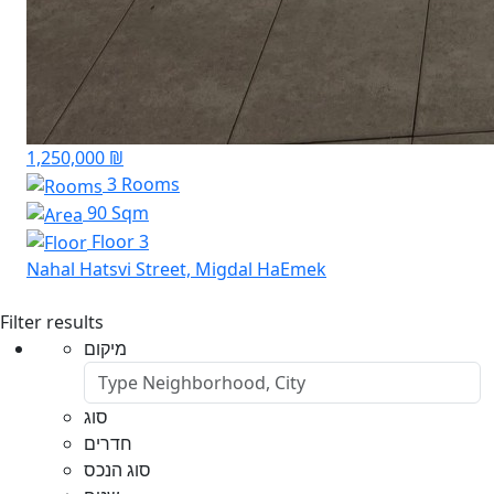
1,250,000 ₪
3 Rooms
90 Sqm
Floor 3
Nahal Hatsvi Street, Migdal HaEmek
Filter results
מיקום
סוג
חדרים
סוג הנכס