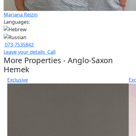
Mariana Reizin
Languages:
073-7535842
Leave your details
Call
More Properties - Anglo-Saxon
Hemek
Exclusive
Exc