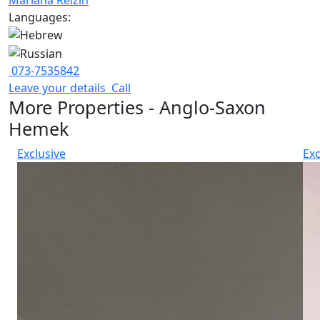
Languages:
073-7535842
Leave your details
Call
More Properties - Anglo-Saxon
Hemek
Exclusive
Exc