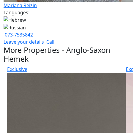
Mariana Reizin
Languages:
073-7535842
Leave your details
Call
More Properties - Anglo-Saxon
Hemek
Exclusive
Exc