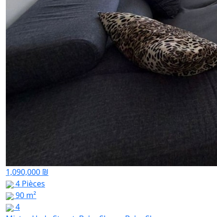
1,090,000 ₪
4 Pièces
90 m²
4