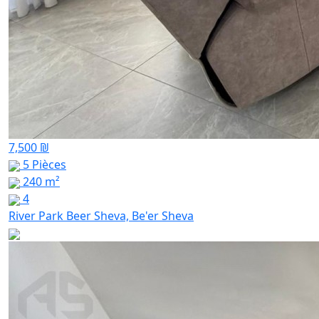
7,500 ₪
5 Pièces
240 m²
4
River Park Beer Sheva, Be'er Sheva