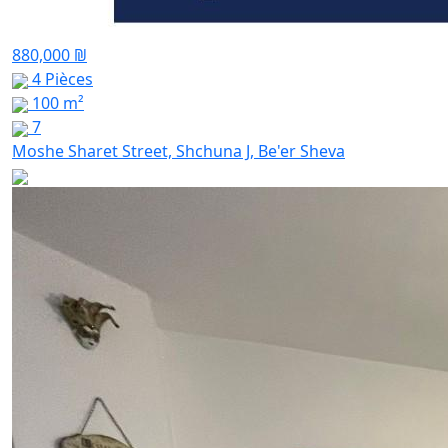
880,000 ₪
4 Pièces
100 m²
7
Moshe Sharet Street, Shchuna J, Be'er Sheva