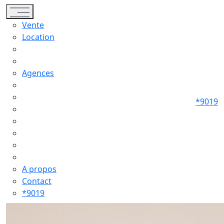
Toggle navigation
Vente
Location
Agences
*9019
A propos
Contact
*9019