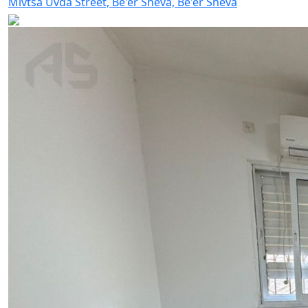
Mivtsa Uvda Street, Be'er Sheva, Be'er Sheva