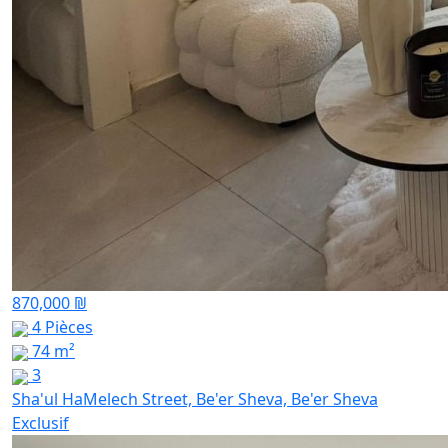
870,000 ₪
4 Pièces
74 m²
3
Sha'ul HaMelech Street, Be'er Sheva, Be'er Sheva
Exclusif