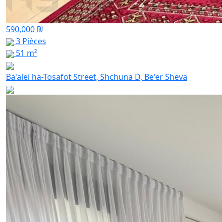
590,000 ₪
3 Pièces
51 m²
Ba'alei ha-Tosafot Street, Shchuna D, Be'er Sheva