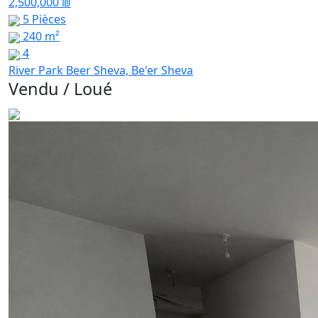
2,500,000 ₪
5 Pièces
240 m²
4
River Park Beer Sheva, Be'er Sheva
Vendu / Loué