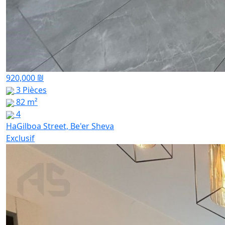
920,000 ₪
3 Pièces
82 m²
4
HaGilboa Street, Be'er Sheva
Exclusif