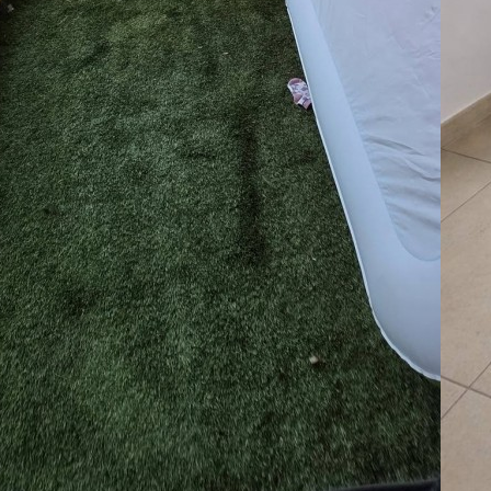
La
07
Le