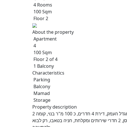
4 Rooms
100 Sqm
Floor 2
About the property
Apartment
4
100 Sqm
Floor 2 of 4
1 Balcony
Characteristics
Parking
Balcony
Mamad
Storage
Property description
למכירה בבלעדיות אנגלו סכסון העמק, ברחוב נחל הצבי במגדל העמק, דירת 4 חדרים, כ 100 מ"ר בנוי, קומה 2
מתוך 4, מרפסת שמש לנוף ביער, יחידת הורים, ממ"ד ומחסן, 2 חדרי שירותים ומקלחת, חניה בטאבו, רק לבוא