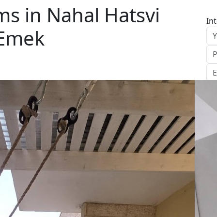
s in Nahal Hatsvi
In
aEmek
S