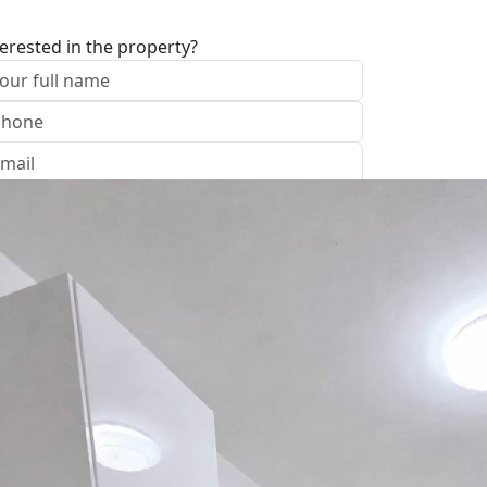
terested in the property?
I approve of the Company Privacy Policy
end