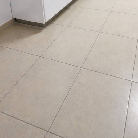
nguage:
3-7027422
ave your details
Call