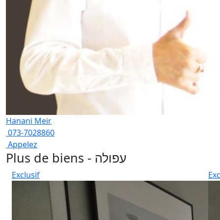
Hanani Meir
073-7028860
Appelez
Plus de biens - עפולה
Exclusif
Exc