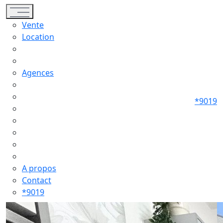
Toggle navigation
Vente
Location
Agences
*9019
A propos
Contact
*9019