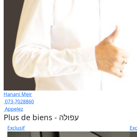
Hanani Meir
073-7028860
Appelez
Plus de biens - עפולה
Exclusif
Exc