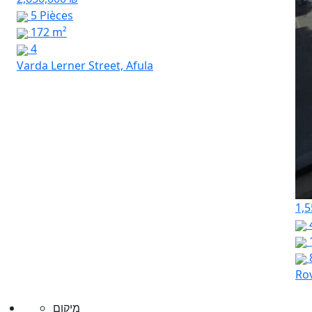
5 Pièces
172 m²
4
Varda Lerner Street, Afula
1,5
Rov
מיקום