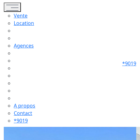
Toggle navigation
Vente
Location
Agences
*9019
A propos
Contact
*9019