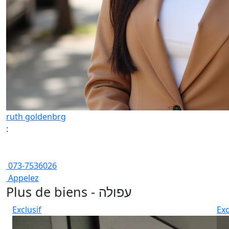
ruth goldenbrg
:
073-7536026
Appelez
Plus de biens - עפולה
Exclusif
Exc