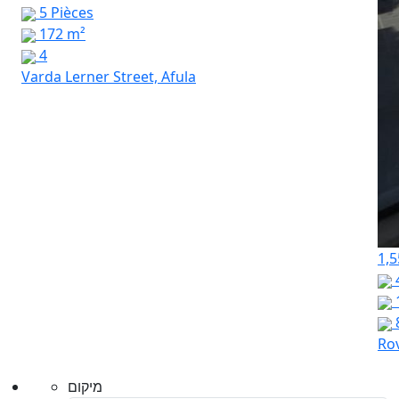
5 Pièces
172 m²
4
Varda Lerner Street, Afula
1,5
Rov
מיקום