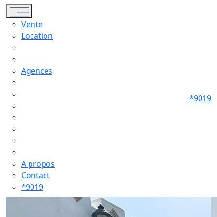
Toggle navigation
Vente
Location
Agences
*9019
A propos
Contact
*9019