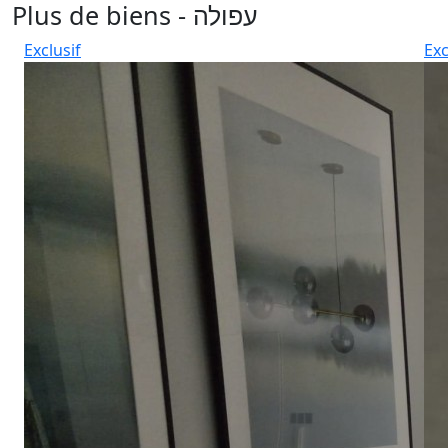
Plus de biens - עפולה
Exclusif
Exc