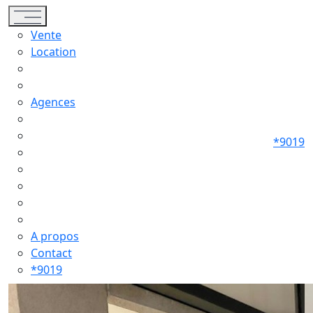
Toggle navigation
Vente
Location
Agences
*9019
A propos
Contact
*9019