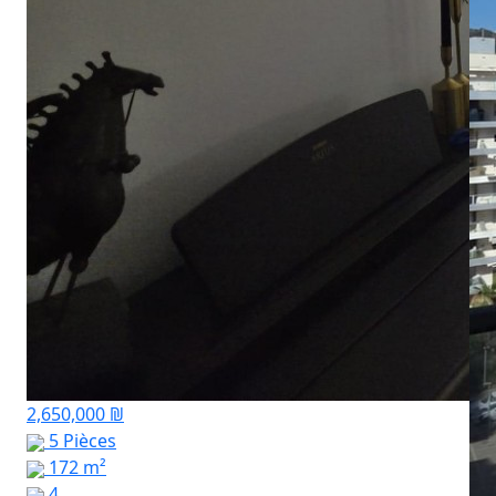
2,650,000 ₪
5 Pièces
172 m²
4