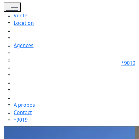
Toggle navigation
Vente
Location
Agences
*9019
A propos
Contact
*9019