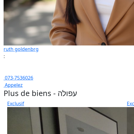
ruth goldenbrg
:
073-7536026
Appelez
Plus de biens - עפולה
Exclusif
Exc