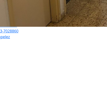
nani Meir
3-7028860
pelez