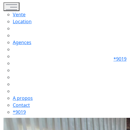
Toggle navigation
Vente
Location
Agences
*9019
A propos
Contact
*9019