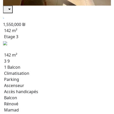
1,550,000 ₪
142 m²
Etage 3
142 m²
3 9
1 Balcon
Climatisation
Parking
Ascenseur
Accès handicapés
Balcon
Rénové
Mamad