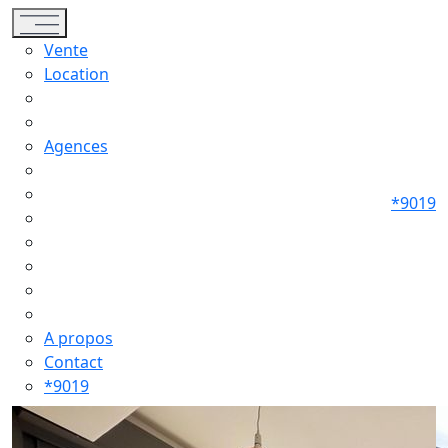
Toggle navigation
Vente
Location
Agences
*9019
A propos
Contact
*9019