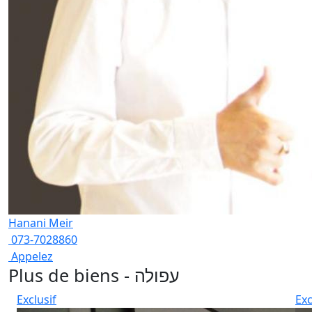
Hanani Meir
073-7028860
Appelez
Plus de biens - עפולה
Exclusif
Exc