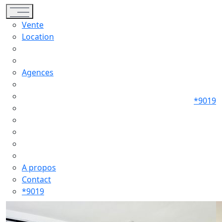
Toggle navigation
Vente
Location
Agences
*9019
A propos
Contact
*9019