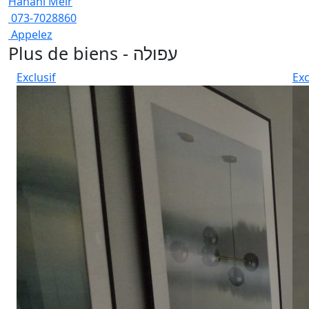
Hanani Meir
073-7028860
Appelez
Plus de biens - עפולה
Exclusif
Exc